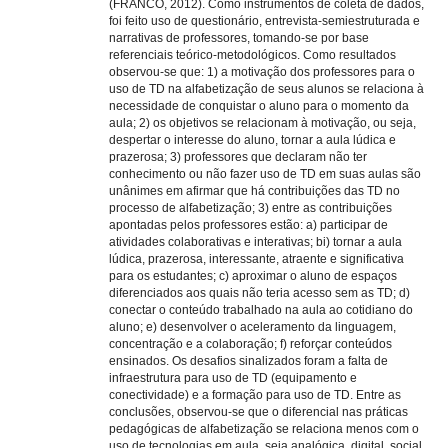
(FRANCO, 2012). Como instrumentos de coleta de dados,
foi feito uso de questionário, entrevista-semiestruturada e
narrativas de professores, tomando-se por base
referenciais teórico-metodológicos. Como resultados
observou-se que: 1) a motivação dos professores para o
uso de TD na alfabetização de seus alunos se relaciona à
necessidade de conquistar o aluno para o momento da
aula; 2) os objetivos se relacionam à motivação, ou seja,
despertar o interesse do aluno, tornar a aula lúdica e
prazerosa; 3) professores que declaram não ter
conhecimento ou não fazer uso de TD em suas aulas são
unânimes em afirmar que há contribuições das TD no
processo de alfabetização; 3) entre as contribuições
apontadas pelos professores estão: a) participar de
atividades colaborativas e interativas; bi) tornar a aula
lúdica, prazerosa, interessante, atraente e significativa
para os estudantes; c) aproximar o aluno de espaços
diferenciados aos quais não teria acesso sem as TD; d)
conectar o conteúdo trabalhado na aula ao cotidiano do
aluno; e) desenvolver o aceleramento da linguagem,
concentração e a colaboração; f) reforçar conteúdos
ensinados. Os desafios sinalizados foram a falta de
infraestrutura para uso de TD (equipamento e
conectividade) e a formação para uso de TD. Entre as
conclusões, observou-se que o diferencial nas práticas
pedagógicas de alfabetização se relaciona menos com o
uso de tecnologias em aula, seja analógica, digital, social,