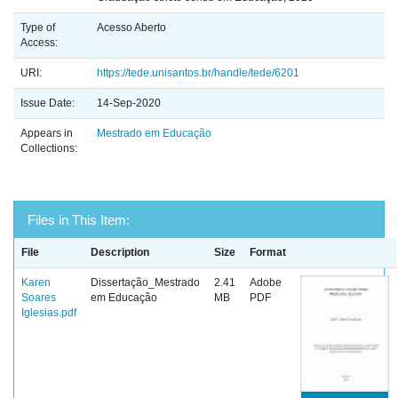
Type of
Acesso Aberto
Access:
URI:
https://tede.unisantos.br/handle/tede/6201
Issue Date:
14-Sep-2020
Appears in
Mestrado em Educação
Collections:
Files in This Item:
File
Description
Size
Format
Karen
Dissertação_Mestrado
2.41
Adobe
Soares
em Educação
MB
PDF
Iglesias.pdf