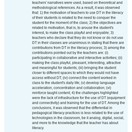
teachers' narratives were used, based on theoretical and
methodological references. As a result, it was observed
that: 1) the motivation of teachers to use DT in the literacy
of their students is related to the need to conquer the
student for the moment of the class; 2) the objectives are
related to motivation, that is, to arouse the student's
interest, to make the class playful and enjoyable; 3)
teachers who declare that they do not know or do not use
DT in their classes are unanimous in stating that there are
contributions from DT in the literacy process; 3) among the
contributions pointed out by the teachers are: (i)
participating in collaborative and interactive activities; (ii)
making the class playful, pleasant, interesting, attractive
and meaningful for students; (iii) bringing the student
closer to different spaces to which they would not have
access without DT; (iv) connect the content worked in
class to the student's daily life; (v) develop language
acceleration, concentration and collaboration; (vi)
reinforce taught content; 4) the challenges highlighted
were the lack of infrastructure for the use of DT (equipment
and connectivity) and training for the use of DT. Among the
conclusions, it was observed that the differential in
pedagogical literacy practices is less related to the use of
technologies in the classroom, be it analog, digital, social,
and more to the knowledge that the teacher has about
literacy.