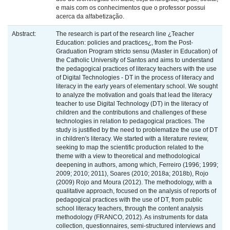
e mais com os conhecimentos que o professor possui
acerca da alfabetização.
Abstract:
The research is part of the research line ¿Teacher
Education: policies and practices¿, from the Post-
Graduation Program stricto sensu (Master in Education) of
the Catholic University of Santos and aims to understand
the pedagogical practices of literacy teachers with the use
of Digital Technologies - DT in the process of literacy and
literacy in the early years of elementary school. We sought
to analyze the motivation and goals that lead the literacy
teacher to use Digital Technology (DT) in the literacy of
children and the contributions and challenges of these
technologies in relation to pedagogical practices. The
study is justified by the need to problematize the use of DT
in children's literacy. We started with a literature review,
seeking to map the scientific production related to the
theme with a view to theoretical and methodological
deepening in authors, among which, Ferreiro (1996; 1999;
2009; 2010; 2011), Soares (2010; 2018a; 2018b), Rojo
(2009) Rojo and Moura (2012). The methodology, with a
qualitative approach, focused on the analysis of reports of
pedagogical practices with the use of DT, from public
school literacy teachers, through the content analysis
methodology (FRANCO, 2012). As instruments for data
collection, questionnaires, semi-structured interviews and