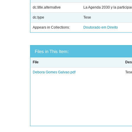
dc.title.alternative
La Agenda 2030 y la participa
dc.type
Tese
Appears in Collections:
Doutorado em Direito
Files in This Item:
File
Des
Debora Gomes Galvao.pdf
Tes