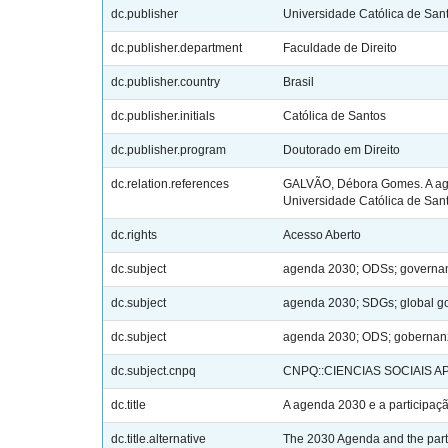
dc.publisher
Universidade Católica de San
dc.publisher.department
Faculdade de Direito
dc.publisher.country
Brasil
dc.publisher.initials
Católica de Santos
dc.publisher.program
Doutorado em Direito
dc.relation.references
GALVÃO, Débora Gomes. A agen
Universidade Católica de Sant
dc.rights
Acesso Aberto
dc.subject
agenda 2030; ODSs; governanç
dc.subject
agenda 2030; SDGs; global go
dc.subject
agenda 2030; ODS; gobernanza
dc.subject.cnpq
CNPQ::CIENCIAS SOCIAIS A
dc.title
A agenda 2030 e a participaç
dc.title.alternative
The 2030 Agenda and the partic