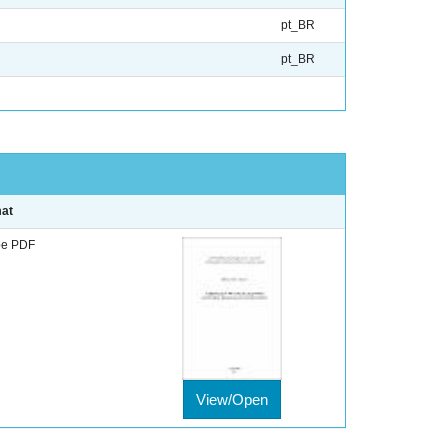
pt_BR
pt_BR
at
e PDF
View/Open