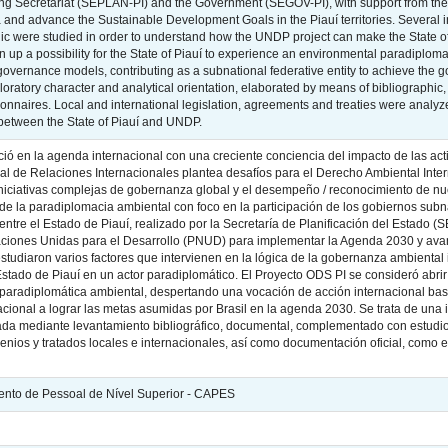
nning Secretariat (SEPLAN-PI) and the Government (SEGOV-PI), with support from 
nd advance the Sustainable Development Goals in the Piauí territories. Several int
c were studied in order to understand how the UNDP project can make the State of
 up a possibility for the State of Piauí to experience an environmental paradiploma
governance models, contributing as a subnational federative entity to achieve the g
ploratory character and analytical orientation, elaborated by means of bibliograp
ionnaires. Local and international legislation, agreements and treaties were analyze
 between the State of Piauí and UNDP.
eció en la agenda internacional con una creciente conciencia del impacto de las 
ual de Relaciones Internacionales plantea desafíos para el Derecho Ambiental Inte
ciativas complejas de gobernanza global y el desempeño / reconocimiento de nue
de la paradiplomacia ambiental con foco en la participación de los gobiernos subn
ntre el Estado de Piauí, realizado por la Secretaría de Planificación del Estado 
ciones Unidas para el Desarrollo (PNUD) para implementar la Agenda 2030 y avanz
e estudiaron varios factores que intervienen en la lógica de la gobernanza ambient
stado de Piauí en un actor paradiplomático. El Proyecto ODS PI se consideró abrir
paradiplomática ambiental, despertando una vocación de acción internacional b
ional a lograr las metas asumidas por Brasil en la agenda 2030. Se trata de una in
orada mediante levantamiento bibliográfico, documental, complementado con estudio
enios y tratados locales e internacionales, así como documentación oficial, como 
nto de Pessoal de Nível Superior - CAPES