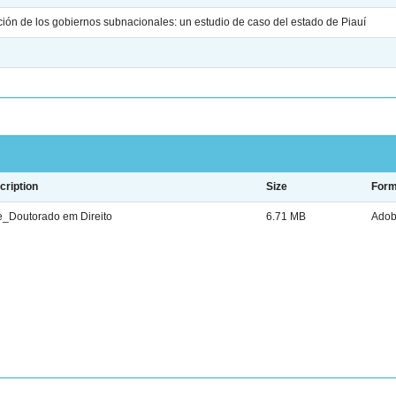
ción de los gobiernos subnacionales: un estudio de caso del estado de Piauí
cription
Size
Form
e_Doutorado em Direito
6.71 MB
Adob