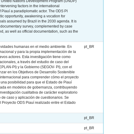
the United Nations Development Program (UNDP)
ervening factors in the international
 Piauí a paradiplomatic actor. The ODS PI
tic opportunity, awakening a vocation for
oals assumed by Brazil in the 2030 agenda. It is
hic, documentary survey, complemented by case
d, as well as official documentation, such as the
actividades humanas en el medio ambiente. En
pt_BR
rnacional y para la propia implementación de la
vos actores. Esta investigación tiene como
acionales, a través del estudio de caso del
(SEPLAN-PI) y la Gobierno (SEGOV- PI), con el
ar en los Objetivos de Desarrollo Sostenible
al internacional para comprender cómo el proyecto
 una posibilidad para que el Estado de Piauí
asada en modelos de gobernanza, contribuyendo
vestigación cualitativa de carácter exploratorio
 de caso y aplicación de cuestionarios. Se
el Proyecto ODS Piauí realizado entre el Estado
pt_BR
pt_BR