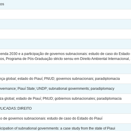
tos
da 2030 e a participação de governos subnacionais: estudo de caso do Estado do 
os, Programa de Pós-Graduação stricto sensu em Direito Ambiental Internacional,
a global; estado do Piauí; PNUD; governos subnacionais; paradiplomacia
vernance; Piauí State; UNDP; subnational governments; paradiplomacy
 global; estado de Piauí; PNUD; gobiernos subnacionales; paradiplomacia
PLICADAS::DIREITO
ão de governos subnacionais: estudo de caso do Estado do Piauí
ipation of subnational governments: a case study from the state of Piaui