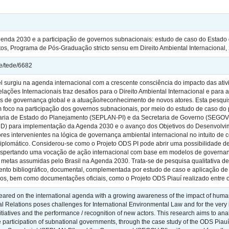
da 2030 e a participação de governos subnacionais: estudo de caso do Estado do 
os, Programa de Pós-Graduação stricto sensu em Direito Ambiental Internacional,
le/tede/6682
l surgiu na agenda internacional com a crescente consciência do impacto das at
Relações Internacionais traz desafios para o Direito Ambiental Internacional e pa
s de governança global e a atuação/reconhecimento de novos atores. Esta pesquis
foco na participação dos governos subnacionais, por meio do estudo de caso do p
taria de Estado do Planejamento (SEPLAN-PI) e da Secretaria de Governo (SEGO
) para implementação da Agenda 2030 e o avanço dos Objetivos do Desenvolvimen
res intervenientes na lógica de governança ambiental internacional no intuito d
iplomático. Considerou-se como o Projeto ODS PI pode abrir uma possibilidade d
espertando uma vocação de ação internacional com base em modelos de governanç
metas assumidas pelo Brasil na Agenda 2030. Trata-se de pesquisa qualitativa de c
to bibliográfico, documental, complementada por estudo de caso e aplicação de qu
ados, bem como documentações oficiais, como o Projeto ODS Piauí realizado entre
red on the international agenda with a growing awareness of the impact of human a
onal Relations poses challenges for International Environmental Law and for the v
tiatives and the performance / recognition of new actors. This research aims to a
participation of subnational governments, through the case study of the ODS Piauí p