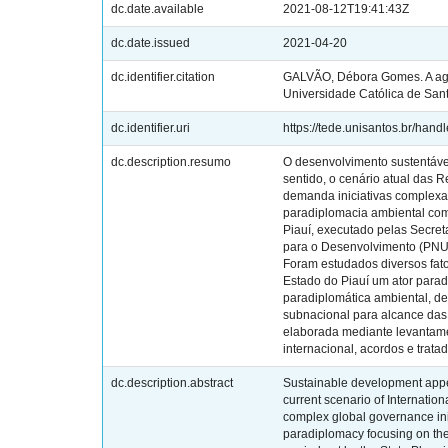
dc.date.available
2021-08-12T19:41:43Z
dc.date.issued
2021-04-20
dc.identifier.citation
GALVÃO, Débora Gomes. A agen
Universidade Católica de Sant
dc.identifier.uri
https://tede.unisantos.br/hand
dc.description.resumo
O desenvolvimento sustentáve
sentido, o cenário atual das 
demanda iniciativas complexa
paradiplomacia ambiental com 
Piauí, executado pelas Secre
para o Desenvolvimento (PNUD
Foram estudados diversos fato
Estado do Piauí um ator parad
paradiplomática ambiental, d
subnacional para alcance das 
elaborada mediante levantamen
internacional, acordos e trat
dc.description.abstract
Sustainable development appea
current scenario of Internati
complex global governance ini
paradiplomacy focusing on the 