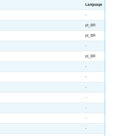
Language
-
pt_BR
pt_BR
-
pt_BR
-
-
-
-
-
-
-