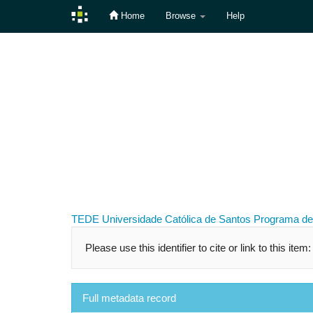
Home
Browse
Help
Skip
navigation
TEDE
Universidade Católica de Santos
Programa de
Please use this identifier to cite or link to this item
Full metadata record