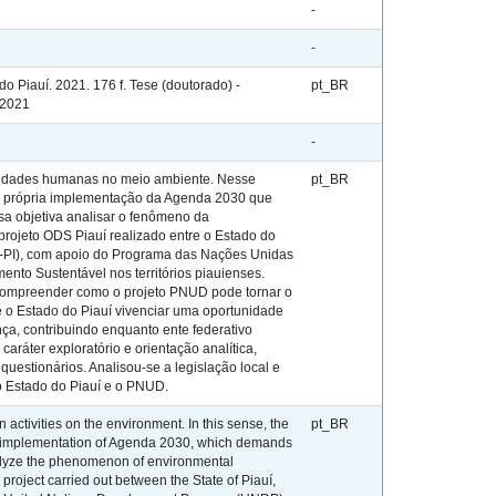
-
-
Piauí. 2021. 176 f. Tese (doutorado) -
pt_BR
 2021
-
ividades humanas no meio ambiente. Nesse
pt_BR
ra a própria implementação da Agenda 2030 que
a objetiva analisar o fenômeno da
rojeto ODS Piauí realizado entre o Estado do
V-PI), com apoio do Programa das Nações Unidas
to Sustentável nos territórios piauienses.
e compreender como o projeto PNUD pode tornar o
e o Estado do Piauí vivenciar uma oportunidade
a, contribuindo enquanto ente federativo
aráter exploratório e orientação analítica,
estionários. Analisou-se a legislação local e
 o Estado do Piauí e o PNUD.
ctivities on the environment. In this sense, the
pt_BR
ery implementation of Agenda 2030, which demands
nalyze the phenomenon of environmental
roject carried out between the State of Piauí,