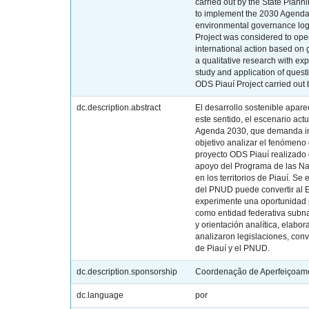
carried out by the State Pla
to implement the 2030 Agenda a
environmental governance logi
Project was considered to open
international action based on 
a qualitative research with ex
study and application of quest
ODS Piauí Project carried out
dc.description.abstract
El desarrollo sostenible apar
este sentido, el escenario act
Agenda 2030, que demanda ini
objetivo analizar el fenómeno 
proyecto ODS Piauí realizado e
apoyo del Programa de las Na
en los territorios de Piauí. S
del PNUD puede convertir al E
experimente una oportunidad 
como entidad federativa subnac
y orientación analítica, elab
analizaron legislaciones, conv
de Piauí y el PNUD.
dc.description.sponsorship
Coordenação de Aperfeiçoame
dc.language
por