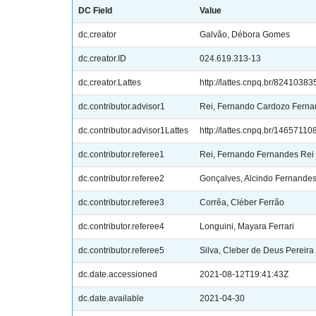
DC Field
Value
dc.creator
Galvão, Débora Gomes
dc.creator.ID
024.619.313-13
dc.creator.Lattes
http://lattes.cnpq.br/824103
dc.contributor.advisor1
Rei, Fernando Cardozo Fern
dc.contributor.advisor1Lattes
http://lattes.cnpq.br/1465711
dc.contributor.referee1
Rei, Fernando Fernandes Rei
dc.contributor.referee2
Gonçalves, Alcindo Fernande
dc.contributor.referee3
Corrêa, Cléber Ferrão
dc.contributor.referee4
Longuini, Mayara Ferrari
dc.contributor.referee5
Silva, Cleber de Deus Pereira
dc.date.accessioned
2021-08-12T19:41:43Z
dc.date.available
2021-04-30