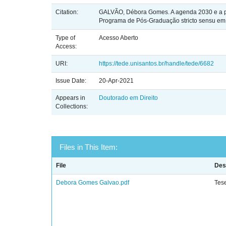
Citation:
GALVÃO, Débora Gomes. A agenda 2030 e a part
Programa de Pós-Graduação stricto sensu em D
Type of
Acesso Aberto
Access:
URI:
https://tede.unisantos.br/handle/tede/6682
Issue Date:
20-Apr-2021
Appears in
Doutorado em Direito
Collections:
Files in This Item:
File
Des
Debora Gomes Galvao.pdf
Tes