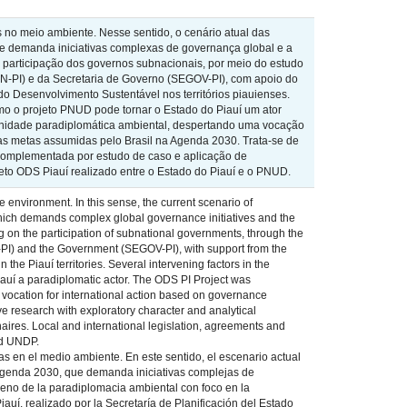
 no meio ambiente. Nesse sentido, o cenário atual das
que demanda iniciativas complexas de governança global e a
 participação dos governos subnacionais, por meio do estudo
AN-PI) e da Secretaria de Governo (SEGOV-PI), com apoio do
Desenvolvimento Sustentável nos territórios piauienses.
mo o projeto PNUD pode tornar o Estado do Piauí um ator
tunidade paradiplomática ambiental, despertando uma vocação
as metas assumidas pelo Brasil na Agenda 2030. Trata-se de
, complementada por estudo de caso e aplicação de
jeto ODS Piauí realizado entre o Estado do Piauí e o PNUD.
environment. In this sense, the current scenario of
which demands complex global governance initiatives and the
 on the participation of subnational governments, through the
N-PI) and the Government (SEGOV-PI), with support from the
Piauí territories. Several intervening factors in the
auí a paradiplomatic actor. The ODS PI Project was
a vocation for international action based on governance
ive research with exploratory character and analytical
ires. Local and international legislation, agreements and
nd UNDP.
as en el medio ambiente. En este sentido, el escenario actual
 Agenda 2030, que demanda iniciativas complejas de
meno de la paradiplomacia ambiental con foco en la
auí, realizado por la Secretaría de Planificación del Estado