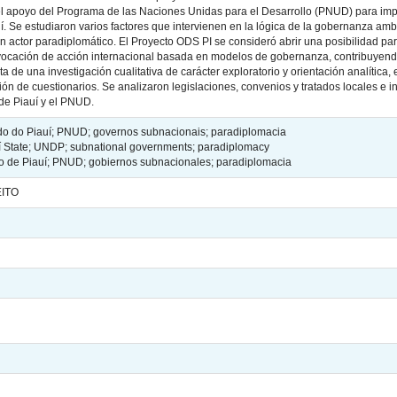
l apoyo del Programa de las Naciones Unidas para el Desarrollo (PNUD) para imp
auí. Se estudiaron varios factores que intervienen en la lógica de la gobernanza a
n actor paradiplomático. El Proyecto ODS PI se consideró abrir una posibilidad p
ocación de acción internacional basada en modelos de gobernanza, contribuyendo
a de una investigación cualitativa de carácter exploratorio y orientación analítica
n de cuestionarios. Se analizaron legislaciones, convenios y tratados locales e i
de Piauí y el PNUD.
do do Piauí; PNUD; governos subnacionais; paradiplomacia
 State; UNDP; subnational governments; paradiplomacy
o de Piauí; PNUD; gobiernos subnacionales; paradiplomacia
EITO