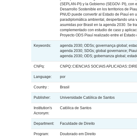
(SEPLAN-PI) y la Gobierno (SEGOV- PI), con e
Desarrollo Sostenible en los territorios de Pi
PNUD puede convertir al Estado de Piauí en u
paradiplomática ambiental, despertando una v
asumidas por Brasil en la agenda 2030. Se trat
complementado con estudio de caso y aplicació
Proyecto ODS Piauí realizado entre el Estado 
Keywords:
agenda 2030; ODSs; governança global; esta
agenda 2030; SDGs; global governance; Piauí
agenda 2030; ODS; gobernanza global; estad
CNPq:
CNPQ::CIENCIAS SOCIAIS APLICADAS::DIR
Language:
por
Country :
Brasil
Publisher:
Universidade Católica de Santos
Institution's
Católica de Santos
Acronym:
Department:
Faculdade de Direito
Program:
Doutorado em Direito