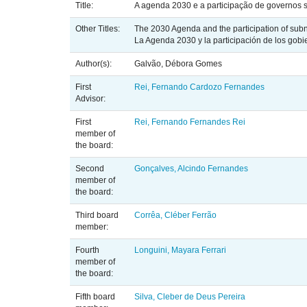
Title:
A agenda 2030 e a participação de governos s
Other Titles:
The 2030 Agenda and the participation of subn
La Agenda 2030 y la participación de los gobi
Author(s):
Galvão, Débora Gomes
First
Rei, Fernando Cardozo Fernandes
Advisor:
First
Rei, Fernando Fernandes Rei
member of
the board:
Second
Gonçalves, Alcindo Fernandes
member of
the board:
Third board
Corrêa, Cléber Ferrão
member:
Fourth
Longuini, Mayara Ferrari
member of
the board:
Fifth board
Silva, Cleber de Deus Pereira