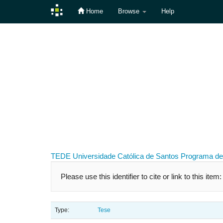
Home
Browse
Help
Skip
navigation
TEDE
Universidade Católica de Santos
Programa de
Please use this identifier to cite or link to this item
Type:
Tese