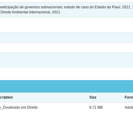
icipação de governos subnacionais: estudo de caso do Estado do Piauí. 2021. 17
ireito Ambiental Internacional, 2021
cription
Size
Form
e_Doutorado em Direito
6.71 MB
Adob