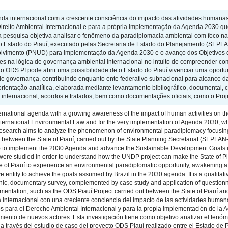
da internacional com a crescente consciência do impacto das atividades humanas
 Direito Ambiental Internacional e para a própria implementação da Agenda 2030 
 pesquisa objetiva analisar o fenômeno da paradiplomacia ambiental com foco na
 o Estado do Piauí, executado pelas Secretaria de Estado do Planejamento (SEPL
imento (PNUD) para implementação da Agenda 2030 e o avanço dos Objetivos do 
tes na lógica de governança ambiental internacional no intuito de compreender co
to ODS PI pode abrir uma possibilidade de o Estado do Piauí vivenciar uma opor
e governança, contribuindo enquanto ente federativo subnacional para alcance d
e orientação analítica, elaborada mediante levantamento bibliográfico, documental
 e internacional, acordos e tratados, bem como documentações oficiais, como o Pro
national agenda with a growing awareness of the impact of human activities on the 
International Environmental Law and for the very implementation of Agenda 2030, 
 research aims to analyze the phenomenon of environmental paradiplomacy focusing
t between the State of Piauí, carried out by the State Planning Secretariat (SEPLA
 implement the 2030 Agenda and advance the Sustainable Development Goals in the 
were studied in order to understand how the UNDP project can make the State of Pi
ate of Piauí to experience an environmental paradiplomatic opportunity, awakening 
e entity to achieve the goals assumed by Brazil in the 2030 agenda. It is a qualitat
phic, documentary survey, complemented by case study and application of questionna
cumentation, such as the ODS Piauí Project carried out between the State of Piauí a
a internacional con una creciente conciencia del impacto de las actividades human
os para el Derecho Ambiental Internacional y para la propia implementación de la
iento de nuevos actores. Esta investigación tiene como objetivo analizar el fenó
a través del estudio de caso del proyecto ODS Piauí realizado entre el Estado de Pi