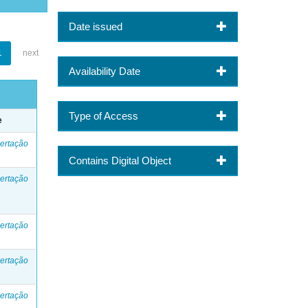
Date issued
1
next
Availability Date
Type of Access
e
ertação
Contains Digital Object
ertação
ertação
ertação
ertação