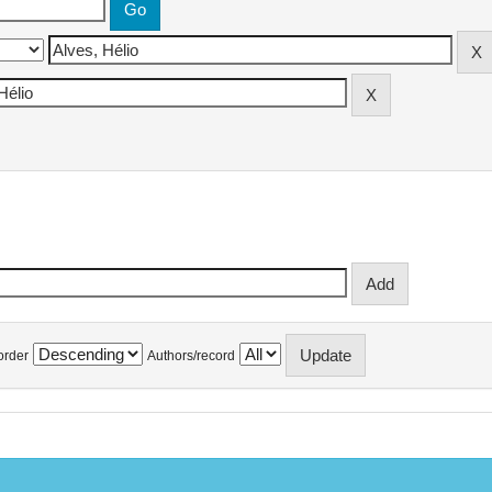
order
Authors/record