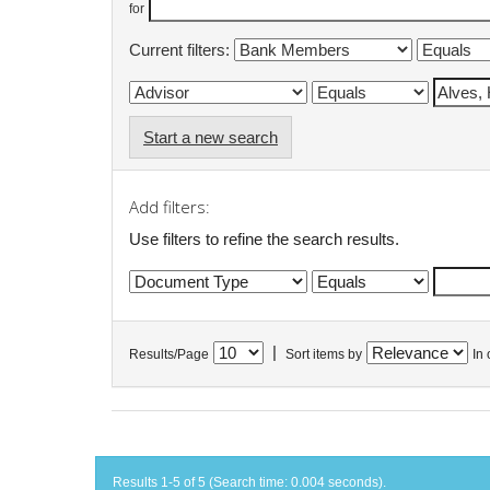
for
Current filters:
Start a new search
Add filters:
Use filters to refine the search results.
|
Results/Page
Sort items by
In 
Results 1-5 of 5 (Search time: 0.004 seconds).