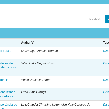
previous
Author(s)
Typ
vo para a
Mendonça , Zirlaide Barreto
Diss
o de saúde
Silva, Cátia Regina Roriz
Diss
o de Santos-
idência
Veiga, Natércia Raupp
Diss
ionalizando
Luna, Ama Uranga
Diss
o artística
mportância do
Luz, Claudia Chrystina Kozemekin Kato Cordeiro da
Diss
asal