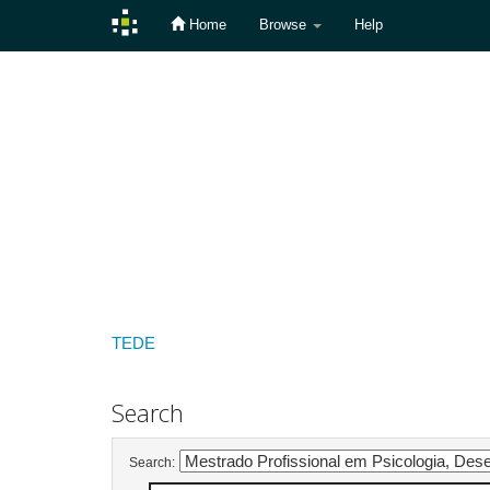
Home
Browse
Help
Skip
navigation
TEDE
Search
Search: