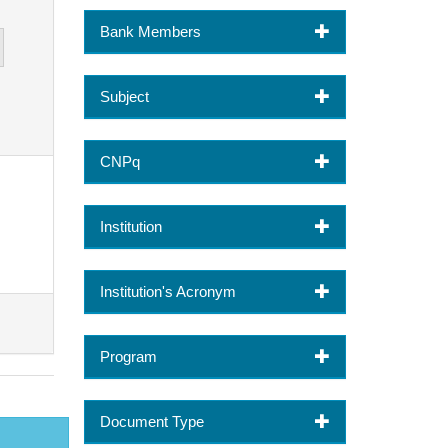
Bank Members
Subject
CNPq
Institution
Institution's Acronym
Program
Document Type