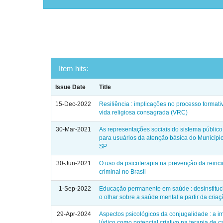
Item hits:
Issue Date
Title
15-Dec-2022
Resiliência : implicações no processo formati
vida religiosa consagrada (VRC)
30-Mar-2021
As representações sociais do sistema públic
para usuários da atenção básica do Municípi
SP
30-Jun-2021
O uso da psicoterapia na prevenção da reinc
criminal no Brasil
1-Sep-2022
Educação permanente em saúde : desinstituc
o olhar sobre a saúde mental a partir da criaçã
29-Apr-2024
Aspectos psicológicos da conjugalidade : a i
lúdico como potencial criativo na terapia de c