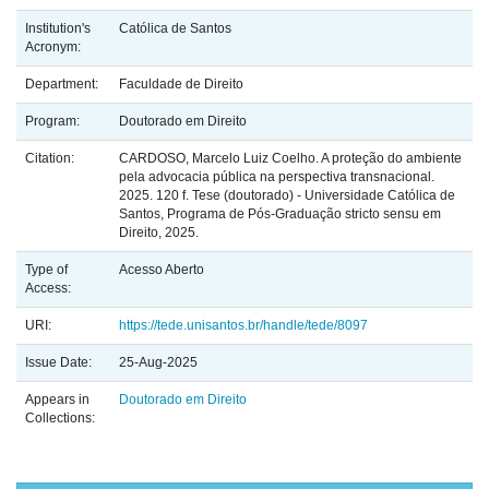
Institution's
Católica de Santos
Acronym:
Department:
Faculdade de Direito
Program:
Doutorado em Direito
Citation:
CARDOSO, Marcelo Luiz Coelho. A proteção do ambiente
pela advocacia pública na perspectiva transnacional.
2025. 120 f. Tese (doutorado) - Universidade Católica de
Santos, Programa de Pós-Graduação stricto sensu em
Direito, 2025.
Type of
Acesso Aberto
Access:
URI:
https://tede.unisantos.br/handle/tede/8097
Issue Date:
25-Aug-2025
Appears in
Doutorado em Direito
Collections: