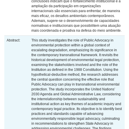
conclusões indicam que o fortalecimento institucional e a
ampliação da participação em organizações
internacionais são essenciais para enfrentar, de maneira
mais eficaz, os desafios ambientais contemporâneos.
Ademais, sugere-se o desenvolvimento de capacidades
normativas e institucionais que possibilitem uma atuação
mais coordenada e proativa na defesa do meio ambiente.
Abstract:
This study investigates the role of Public Advocacy in
environmental protection within a global context of
escalating degradation, emphasizing its significance in
the contemporary transnational framework. It revisits the
historical development of environmental legal protection,
examining the stakeholders involved and the role of the
Institution as defined in the 1988 Constitution. Using the
hypothetical-deductive method, the research addresses
the central question concerning the effective role that
Public Advocacy can play in transnational environmental
protection. The study incorporates the United Nations’
2030 Agenda and Global Administrative Law, considering
the interrelationship between sustainability and
institutional action as key themes of academic inquiry and
contemporary legal practice. Its objective is to identify best
practices and standards capable of advancing
environmentally responsible legal advocacy, culminating
in recommendations to strengthen State Advocacy in
addressing environmental challenges. The findings