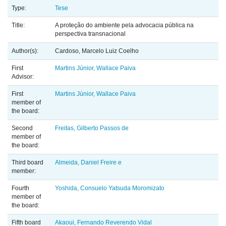
Type:
Tese
Title:
A proteção do ambiente pela advocacia pública na
perspectiva transnacional
Author(s):
Cardoso, Marcelo Luiz Coelho
First
Martins Júnior, Wallace Paiva
Advisor:
First
Martins Júnior, Wallace Paiva
member of
the board:
Second
Freitas, Gilberto Passos de
member of
the board:
Third board
Almeida, Daniel Freire e
member:
Fourth
Yoshida, Consuelo Yatsuda Moromizato
member of
the board:
Fifth board
Akaoui, Fernando Reverendo Vidal