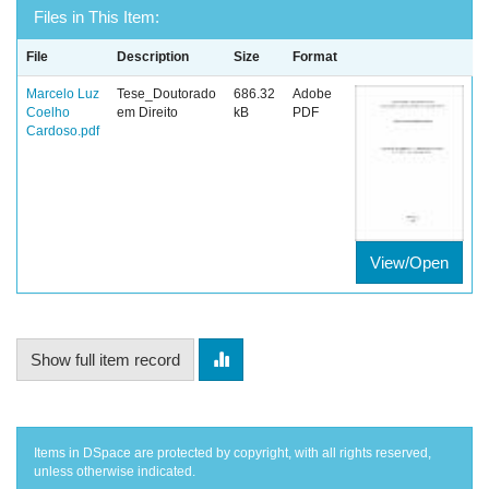
Files in This Item:
File
Description
Size
Format
Marcelo Luz
Tese_Doutorado
686.32
Adobe
Coelho
em Direito
kB
PDF
Cardoso.pdf
View/Open
Show full item record
Items in DSpace are protected by copyright, with all rights reserved,
unless otherwise indicated.