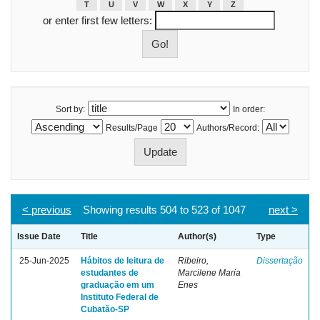
T
U
V
W
X
Y
Z
or enter first few letters:
Sort by:
In order:
Results/Page
Authors/Record:
< previous
Showing results 504 to 523 of 1047
next >
Issue Date
Title
Author(s)
Type
25-Jun-2025
Hábitos de leitura de
Ribeiro,
Dissertação
estudantes de
Marcilene Maria
graduação em um
Enes
Instituto Federal de
Cubatão-SP