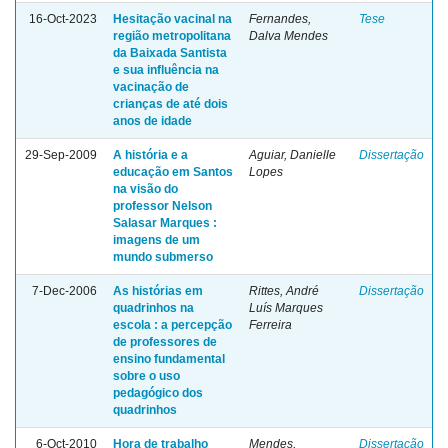
16-Oct-2023
Hesitação vacinal na
Fernandes,
Tese
região metropolitana
Dalva Mendes
da Baixada Santista
e sua influência na
vacinação de
crianças de até dois
anos de idade
29-Sep-2009
A história e a
Aguiar, Danielle
Dissertação
educação em Santos
Lopes
na visão do
professor Nelson
Salasar Marques :
imagens de um
mundo submerso
7-Dec-2006
As histórias em
Rittes, André
Dissertação
quadrinhos na
Luís Marques
escola : a percepção
Ferreira
de professores de
ensino fundamental
sobre o uso
pedagógico dos
quadrinhos
6-Oct-2010
Hora de trabalho
Mendes,
Dissertação