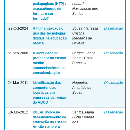
pedagógicos (HTP) :
Lenarde
espaço/tempo de
Nascimento dos
formar e ser
Santos
formado?
29-Oct-2024
A humanização no
Souza, Vanessa
Dissertação
uso das tecnologias
Cristina
digitais na educação
Medeiros de
básica
Oliveira
26-Sep-2008
A identidade do
Borges, Sheila
Dissertação
professor do ensino
Santos Costa
médio:
Brancatti
autoconhecimento e
conscientização
24-Mar-2011
Identificação das
Nogueira,
Dissertação
competências
Amarildo de
logísticas em
Souza
empresas da região
do ABCD
18-Jun-2012
IDESP: índice de
Santos, Maria
Dissertação
desenvolvimento da
Lúcia Ferreira
educação do Estado
dos
de São Paulo e a