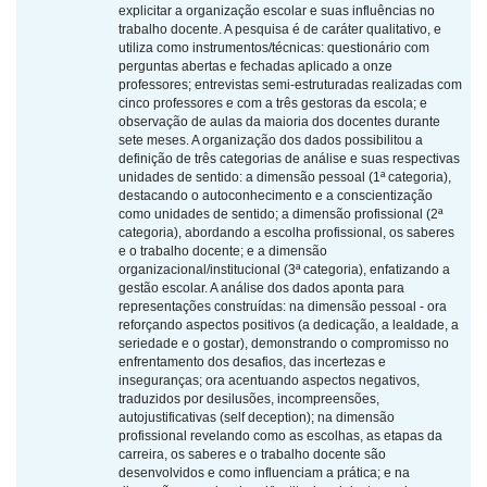
explicitar a organização escolar e suas influências no
trabalho docente. A pesquisa é de caráter qualitativo, e
utiliza como instrumentos/técnicas: questionário com
perguntas abertas e fechadas aplicado a onze
professores; entrevistas semi-estruturadas realizadas com
cinco professores e com a três gestoras da escola; e
observação de aulas da maioria dos docentes durante
sete meses. A organização dos dados possibilitou a
definição de três categorias de análise e suas respectivas
unidades de sentido: a dimensão pessoal (1ª categoria),
destacando o autoconhecimento e a conscientização
como unidades de sentido; a dimensão profissional (2ª
categoria), abordando a escolha profissional, os saberes
e o trabalho docente; e a dimensão
organizacional/institucional (3ª categoria), enfatizando a
gestão escolar. A análise dos dados aponta para
representações construídas: na dimensão pessoal - ora
reforçando aspectos positivos (a dedicação, a lealdade, a
seriedade e o gostar), demonstrando o compromisso no
enfrentamento dos desafios, das incertezas e
inseguranças; ora acentuando aspectos negativos,
traduzidos por desilusões, incompreensões,
autojustificativas (self deception); na dimensão
profissional revelando como as escolhas, as etapas da
carreira, os saberes e o trabalho docente são
desenvolvidos e como influenciam a prática; e na