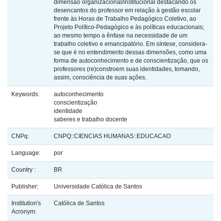
dimensão organizacional/institucional destacando os
desencantos do professor em relação à gestão escolar
frente às Horas de Trabalho Pedagógico Coletivo, ao
Projeto Político-Pedagógico e às políticas educacionais;
ao mesmo tempo a ênfase na necessidade de um
trabalho coletivo e emancipatório. Em síntese, considera-
se que é no entendimento dessas dimensões, como uma
forma de autoconhecimento e de conscientização, que os
professores (re)constroem suas identidades, tomando,
assim, consciência de suas ações.
Keywords:
autoconhecimento
conscientização
identidade
saberes e trabalho docente
CNPq:
CNPQ::CIENCIAS HUMANAS::EDUCACAO
Language:
por
Country :
BR
Publisher:
Universidade Católica de Santos
Institution's
Católica de Santos
Acronym: