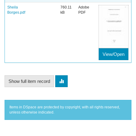
Sheila
760.11
Adobe
Borges.pdf
kB
PDF
View/Open
Show full item record
Items in DSpace are protected by copyright, with all rights reserved,
unless otherwise indicated.