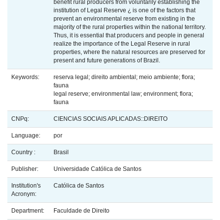
benefit rural producers from voluntarily establishing the
institution of Legal Reserve ¿ is one of the factors that
prevent an environmental reserve from existing in the
majority of the rural properties within the national territory.
Thus, it is essential that producers and people in general
realize the importance of the Legal Reserve in rural
properties, where the natural resources are preserved for
present and future generations of Brazil.
Keywords:
reserva legal; direito ambiental; meio ambiente; flora;
fauna
legal reserve; environmental law; environment; flora;
fauna
CNPq:
CIENCIAS SOCIAIS APLICADAS::DIREITO
Language:
por
Country :
Brasil
Publisher:
Universidade Católica de Santos
Institution's
Católica de Santos
Acronym:
Department:
Faculdade de Direito