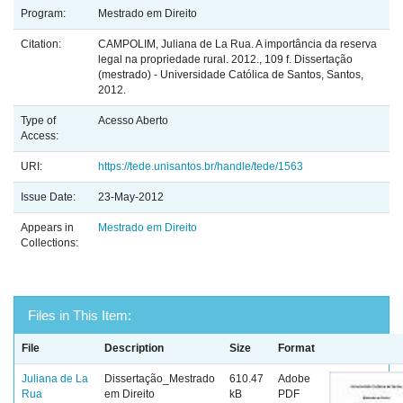
Program:
Mestrado em Direito
Citation:
CAMPOLIM, Juliana de La Rua. A importância da reserva
legal na propriedade rural. 2012., 109 f. Dissertação
(mestrado) - Universidade Católica de Santos, Santos,
2012.
Type of
Acesso Aberto
Access:
URI:
https://tede.unisantos.br/handle/tede/1563
Issue Date:
23-May-2012
Appears in
Mestrado em Direito
Collections:
Files in This Item:
File
Description
Size
Format
Juliana de La
Dissertação_Mestrado
610.47
Adobe
Rua
em Direito
kB
PDF