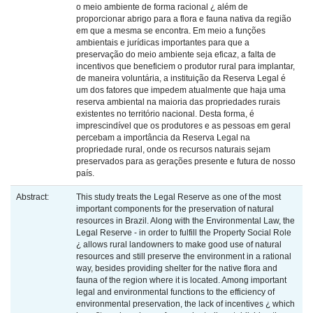
o meio ambiente de forma racional ¿ além de
proporcionar abrigo para a flora e fauna nativa da região
em que a mesma se encontra. Em meio a funções
ambientais e jurídicas importantes para que a
preservação do meio ambiente seja eficaz, a falta de
incentivos que beneficiem o produtor rural para implantar,
de maneira voluntária, a instituição da Reserva Legal é
um dos fatores que impedem atualmente que haja uma
reserva ambiental na maioria das propriedades rurais
existentes no território nacional. Desta forma, é
imprescindível que os produtores e as pessoas em geral
percebam a importância da Reserva Legal na
propriedade rural, onde os recursos naturais sejam
preservados para as gerações presente e futura de nosso
país.
Abstract:
This study treats the Legal Reserve as one of the most
important components for the preservation of natural
resources in Brazil. Along with the Environmental Law, the
Legal Reserve - in order to fulfill the Property Social Role
¿ allows rural landowners to make good use of natural
resources and still preserve the environment in a rational
way, besides providing shelter for the native flora and
fauna of the region where it is located. Among important
legal and environmental functions to the efficiency of
environmental preservation, the lack of incentives ¿ which