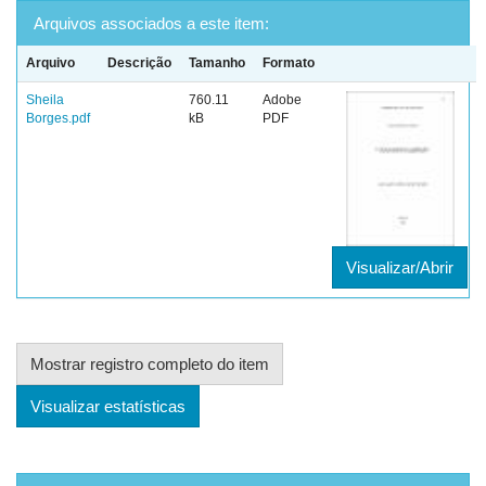
Arquivos associados a este item:
Arquivo
Descrição
Tamanho
Formato
Sheila
760.11
Adobe
Borges.pdf
kB
PDF
Visualizar/Abrir
Mostrar registro completo do item
Visualizar estatísticas