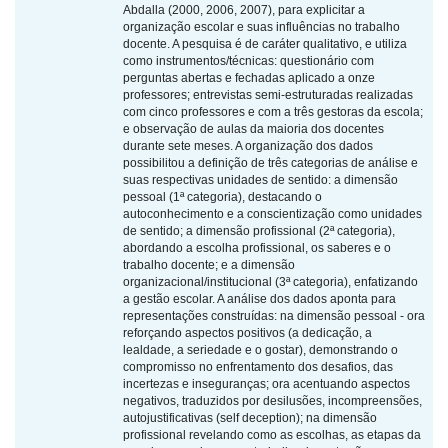
Abdalla (2000, 2006, 2007), para explicitar a
organização escolar e suas influências no trabalho
docente. A pesquisa é de caráter qualitativo, e utiliza
como instrumentos/técnicas: questionário com
perguntas abertas e fechadas aplicado a onze
professores; entrevistas semi-estruturadas realizadas
com cinco professores e com a três gestoras da escola;
e observação de aulas da maioria dos docentes
durante sete meses. A organização dos dados
possibilitou a definição de três categorias de análise e
suas respectivas unidades de sentido: a dimensão
pessoal (1ª categoria), destacando o
autoconhecimento e a conscientização como unidades
de sentido; a dimensão profissional (2ª categoria),
abordando a escolha profissional, os saberes e o
trabalho docente; e a dimensão
organizacional/institucional (3ª categoria), enfatizando
a gestão escolar. A análise dos dados aponta para
representações construídas: na dimensão pessoal - ora
reforçando aspectos positivos (a dedicação, a
lealdade, a seriedade e o gostar), demonstrando o
compromisso no enfrentamento dos desafios, das
incertezas e inseguranças; ora acentuando aspectos
negativos, traduzidos por desilusões, incompreensões,
autojustificativas (self deception); na dimensão
profissional revelando como as escolhas, as etapas da