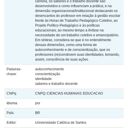
carreira, os saberes e o trabalho docente são
desenvolvidos e como influenciam a prática; e na
dimensão organizacional/institucional destacando os
desencantos do professor em relação à gestão escolar
frente às Horas de Trabalho Pedagógico Coletivo, ao
Projeto Político-Pedagógico e às políticas
educacionais; ao mesmo tempo a ênfase na
necessidade de um trabalho coletivo e emancipatório.
Em síntese, considera-se que é no entendimento
dessas dimensões, como uma forma de
autoconhecimento e de conscientização, que os
professores (re)constroem suas identidades, tomando,
assim, consciência de suas ações.
Palavras-
autoconhecimento
chave:
conscientização
identidade
saberes e trabalho docente
CNPq:
CNPQ::CIENCIAS HUMANAS::EDUCACAO
Idioma:
por
País:
BR
Editor:
Universidade Católica de Santos