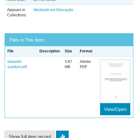
Appears in
Mestrado em Educação
Collections:
Files in This Item:
File
Description
Size
Format
eduardo
3.87
Adobe
scarfoni.pdf
MB
PDF
View/Open
Show full item record