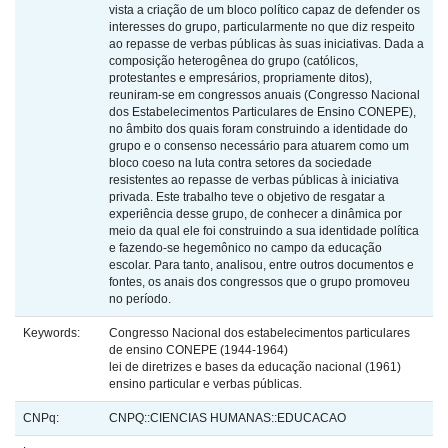
vista a criação de um bloco político capaz de defender os
interesses do grupo, particularmente no que diz respeito
ao repasse de verbas públicas às suas iniciativas. Dada a
composição heterogênea do grupo (católicos,
protestantes e empresários, propriamente ditos),
reuniram-se em congressos anuais (Congresso Nacional
dos Estabelecimentos Particulares de Ensino CONEPE),
no âmbito dos quais foram construindo a identidade do
grupo e o consenso necessário para atuarem como um
bloco coeso na luta contra setores da sociedade
resistentes ao repasse de verbas públicas à iniciativa
privada. Este trabalho teve o objetivo de resgatar a
experiência desse grupo, de conhecer a dinâmica por
meio da qual ele foi construindo a sua identidade política
e fazendo-se hegemônico no campo da educação
escolar. Para tanto, analisou, entre outros documentos e
fontes, os anais dos congressos que o grupo promoveu
no período.
Keywords:
Congresso Nacional dos estabelecimentos particulares
de ensino CONEPE (1944-1964)
lei de diretrizes e bases da educação nacional (1961)
ensino particular e verbas públicas.
CNPq:
CNPQ::CIENCIAS HUMANAS::EDUCACAO