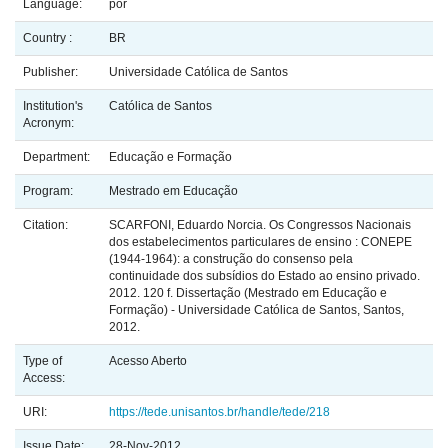
Language:
por
Country :
BR
Publisher:
Universidade Católica de Santos
Institution's
Católica de Santos
Acronym:
Department:
Educação e Formação
Program:
Mestrado em Educação
Citation:
SCARFONI, Eduardo Norcia. Os Congressos Nacionais
dos estabelecimentos particulares de ensino : CONEPE
(1944-1964): a construção do consenso pela
continuidade dos subsídios do Estado ao ensino privado.
2012. 120 f. Dissertação (Mestrado em Educação e
Formação) - Universidade Católica de Santos, Santos,
2012.
Type of
Acesso Aberto
Access:
URI:
https://tede.unisantos.br/handle/tede/218
Issue Date:
28-Nov-2012