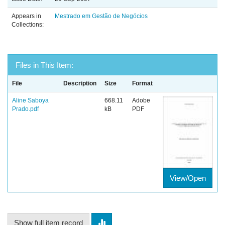
Appears in
Mestrado em Gestão de Negócios
Collections:
Files in This Item:
File
Description
Size
Format
Aline Saboya
668.11
Adobe
Prado.pdf
kB
PDF
View/Open
Show full item record