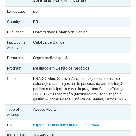
APLICADAS::ADMINISTRACAO
Language:
por
Country :
BR
Publisher:
Universidade Católica de Santos
Institution's
Católica de Santos
Acronym:
Department:
Organização e gestão
Program:
Mestrado em Gestão de Negócios
Citation:
PRADO, Aline Saboya. A comunicação como recurso
estratégico para a gestão de pessoas na administração
pública municipal : o caso do programa Santos Criança.
2007. 117 f. Dissertação (Mestrado em Organização e
gestão) - Universidade Católica de Santos, Santos, 2007.
Type of
Acesso Aberto
Access:
URI:
https://tede.unisantos.br/handle/tede/440
Issue Date:
20-Sep-2007