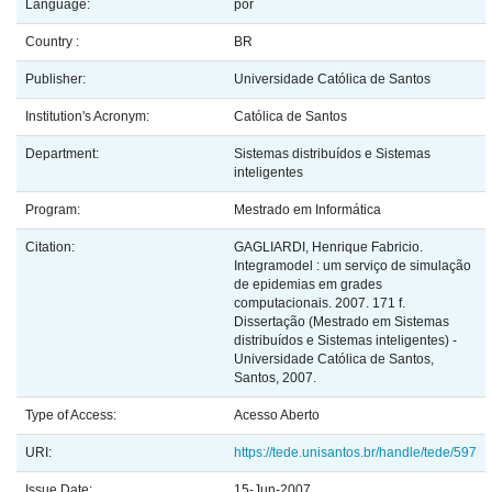
Language:
por
Country :
BR
Publisher:
Universidade Católica de Santos
Institution's Acronym:
Católica de Santos
Department:
Sistemas distribuídos e Sistemas
inteligentes
Program:
Mestrado em Informática
Citation:
GAGLIARDI, Henrique Fabricio.
Integramodel : um serviço de simulação
de epidemias em grades
computacionais. 2007. 171 f.
Dissertação (Mestrado em Sistemas
distribuídos e Sistemas inteligentes) -
Universidade Católica de Santos,
Santos, 2007.
Type of Access:
Acesso Aberto
URI:
https://tede.unisantos.br/handle/tede/597
Issue Date:
15-Jun-2007