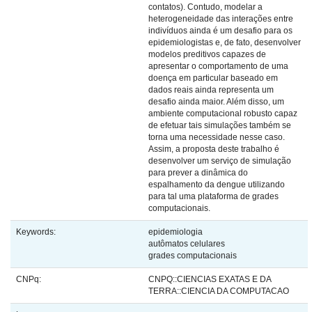
contatos). Contudo, modelar a
heterogeneidade das interações entre
indivíduos ainda é um desafio para os
epidemiologistas e, de fato, desenvolver
modelos preditivos capazes de
apresentar o comportamento de uma
doença em particular baseado em
dados reais ainda representa um
desafio ainda maior. Além disso, um
ambiente computacional robusto capaz
de efetuar tais simulações também se
torna uma necessidade nesse caso.
Assim, a proposta deste trabalho é
desenvolver um serviço de simulação
para prever a dinâmica do
espalhamento da dengue utilizando
para tal uma plataforma de grades
computacionais.
Keywords:
epidemiologia
autômatos celulares
grades computacionais
CNPq:
CNPQ::CIENCIAS EXATAS E DA
TERRA::CIENCIA DA COMPUTACAO