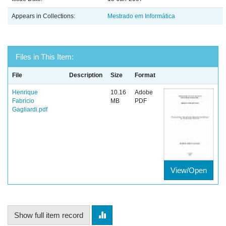
Appears in Collections:
Mestrado em Informática
Files in This Item:
File
Description
Size
Format
Henrique
10.16
Adobe
Fabricio
MB
PDF
Gagliardi.pdf
View/Open
Show full item record