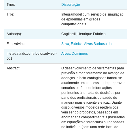
Type:
Dissertação
Title:
Integramodel : um serviço de simulação
de epidemias em grades
computacionais
Author(s):
Gagliardi, Henrique Fabricio
First Advisor:
Silva, Fabrício Alves Barbosa da
metadata.dc.contributor.advisor-
Alves, Domingos
co1:
Abstract:
O desenvolvimento de ferramentas para
previsão e monitoramento do avanço de
doenças infecto-contagiosas tornou-se
atualmente uma necessidade por prover
cenários e oferecer informações
pertinentes à tomada de decisões por
parte dos profissionais de saúde de
maneira mais eficiente e eficaz. Diante
disso, diversos modelos epidêmicos
vêm sendo propostos, baseados em
abordagens compartimentais (baseadas
em equações diferenciais) ou baseadas
no indivíduo (com uma rede local de