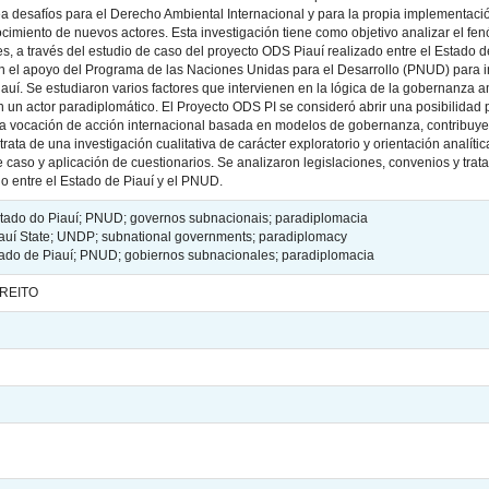
ea desafíos para el Derecho Ambiental Internacional y para la propia implementac
imiento de nuevos actores. Esta investigación tiene como objetivo analizar el fe
s, a través del estudio de caso del proyecto ODS Piauí realizado entre el Estado de
n el apoyo del Programa de las Naciones Unidas para el Desarrollo (PNUD) para 
 Piauí. Se estudiaron varios factores que intervienen en la lógica de la gobernanza
 un actor paradiplomático. El Proyecto ODS PI se consideró abrir una posibilidad
a vocación de acción internacional basada en modelos de gobernanza, contribuyen
ata de una investigación cualitativa de carácter exploratorio y orientación analíti
aso y aplicación de cuestionarios. Se analizaron legislaciones, convenios y trat
do entre el Estado de Piauí y el PNUD.
tado do Piauí; PNUD; governos subnacionais; paradiplomacia
auí State; UNDP; subnational governments; paradiplomacy
ado de Piauí; PNUD; gobiernos subnacionales; paradiplomacia
IREITO