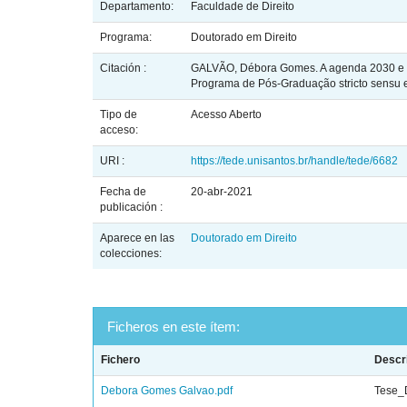
Departamento:
Faculdade de Direito
Programa:
Doutorado em Direito
Citación :
GALVÃO, Débora Gomes. A agenda 2030 e a p
Programa de Pós-Graduação stricto sensu e
Tipo de
Acesso Aberto
acceso:
URI :
https://tede.unisantos.br/handle/tede/6682
Fecha de
20-abr-2021
publicación :
Aparece en las
Doutorado em Direito
colecciones:
Ficheros en este ítem:
Fichero
Descr
Debora Gomes Galvao.pdf
Tese_D