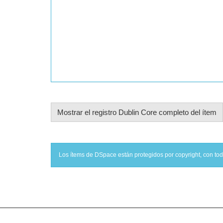
Mostrar el registro Dublin Core completo del ítem
Los ítems de DSpace están protegidos por copyright, con tod