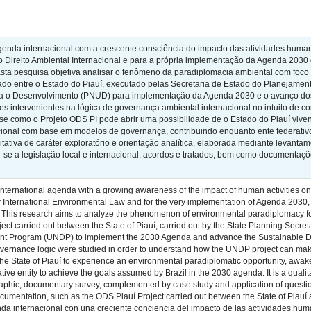
genda internacional com a crescente consciência do impacto das atividades human
 o Direito Ambiental Internacional e para a própria implementação da Agenda 203
sta pesquisa objetiva analisar o fenômeno da paradiplomacia ambiental com foco 
zado entre o Estado do Piauí, executado pelas Secretaria de Estado do Planejame
 o Desenvolvimento (PNUD) para implementação da Agenda 2030 e o avanço dos O
es intervenientes na lógica de governança ambiental internacional no intuito de
se como o Projeto ODS PI pode abrir uma possibilidade de o Estado do Piauí vive
ional com base em modelos de governança, contribuindo enquanto ente federativo
tativa de caráter exploratório e orientação analítica, elaborada mediante levant
-se a legislação local e internacional, acordos e tratados, bem como documentaçõe
ernational agenda with a growing awareness of the impact of human activities on t
or International Environmental Law and for the very implementation of Agenda 203
s. This research aims to analyze the phenomenon of environmental paradiplomacy fo
ject carried out between the State of Piauí, carried out by the State Planning Sec
nt Program (UNDP) to implement the 2030 Agenda and advance the Sustainable Deve
governance logic were studied in order to understand how the UNDP project can make
 the State of Piauí to experience an environmental paradiplomatic opportunity, awa
tive entity to achieve the goals assumed by Brazil in the 2030 agenda. It is a qualit
raphic, documentary survey, complemented by case study and application of questio
 documentation, such as the ODS Piauí Project carried out between the State of Piau
nda internacional con una creciente conciencia del impacto de las actividades hum