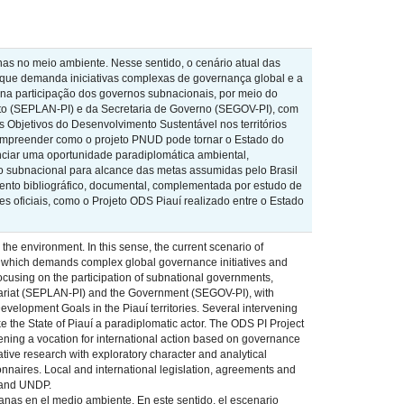
as no meio ambiente. Nesse sentido, o cenário atual das
0 que demanda iniciativas complexas de governança global e a
na participação dos governos subnacionais, por meio do
nto (SEPLAN-PI) e da Secretaria de Governo (SEGOV-PI), com
bjetivos do Desenvolvimento Sustentável nos territórios
 compreender como o projeto PNUD pode tornar o Estado do
nciar uma oportunidade paradiplomática ambiental,
 subnacional para alcance das metas assumidas pelo Brasil
amento bibliográfico, documental, complementada por estudo de
s oficiais, como o Projeto ODS Piauí realizado entre o Estado
he environment. In this sense, the current scenario of
0, which demands complex global governance initiatives and
cusing on the participation of subnational governments,
retariat (SEPLAN-PI) and the Government (SEGOV-PI), with
lopment Goals in the Piauí territories. Several intervening
 the State of Piauí a paradiplomatic actor. The ODS PI Project
kening a vocation for international action based on governance
ative research with exploratory character and analytical
nnaires. Local and international legislation, agreements and
í and UNDP.
anas en el medio ambiente. En este sentido, el escenario