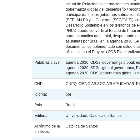
actual de Relaciones Internacionales plant
gobernanza global y el desempeño / reconoc
participación de los gobiernos subnacionale
(SEPLAN-PI) y la Gobierno (SEGOV- PI), co
Desarrollo Sostenible en los territorios de
PNUD puede convertir al Estado de Piauí en
paradiplomática ambiental, despertando un
asumidas por Brasil en la agenda 2030. Se tr
documental, complementado con estudio de c
oficial, como el Proyecto ODS Piauí realiza
Palabras clave
agenda 2030; ODSs; governança global; es
:
agenda 2030; SDGs; global governance; Pi
agenda 2030; ODS; gobernanza global; est
CNPq:
CNPQ::CIENCIAS SOCIAIS APLICADAS::D
Idioma:
por
País:
Brasil
Editorial :
Universidade Católica de Santos
Acrónimo de la
Católica de Santos
Institución: