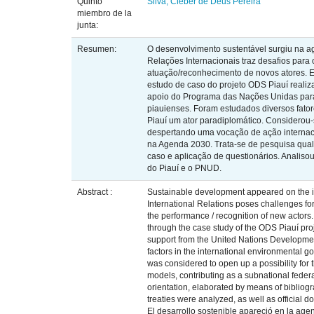
Quinto
Silva, Cleber de Deus Pereira
miembro de la
junta:
Resumen:
O desenvolvimento sustentável surgiu na a
Relações Internacionais traz desafios para
atuação/reconhecimento de novos atores. E
estudo de caso do projeto ODS Piauí reali
apoio do Programa das Nações Unidas para
piauienses. Foram estudados diversos fator
Piauí um ator paradiplomático. Considerou-
despertando uma vocação de ação internac
na Agenda 2030. Trata-se de pesquisa quali
caso e aplicação de questionários. Analisou
do Piauí e o PNUD.
Abstract :
Sustainable development appeared on the int
International Relations poses challenges f
the performance / recognition of new actor
through the case study of the ODS Piauí pro
support from the United Nations Developme
factors in the international environmental 
was considered to open up a possibility for
models, contributing as a subnational federa
orientation, elaborated by means of bibliog
treaties were analyzed, as well as official
El desarrollo sostenible apareció en la age