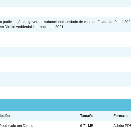
articipação de governos subnacionais: estudo de caso do Estado do Piauí. 2021. 
m Direito Ambiental Internacional, 2021
ipción
Tamaño
Formato
outorado em Direito
6.71 MB
Adobe PD