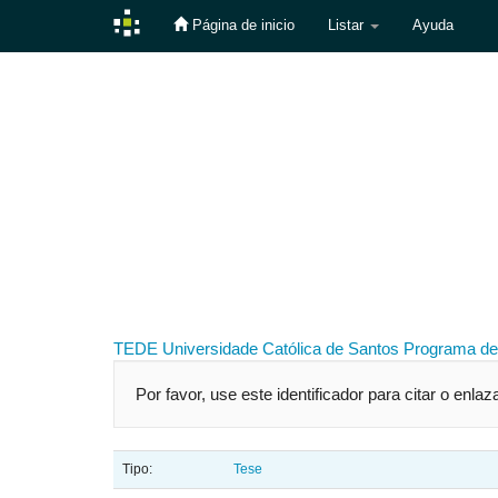
Página de inicio
Listar
Ayuda
Skip
navigation
TEDE
Universidade Católica de Santos
Programa de
Por favor, use este identificador para citar o enlaz
Tipo:
Tese