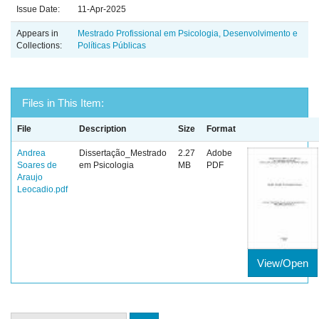
Issue Date:
11-Apr-2025
Appears in
Mestrado Profissional em Psicologia, Desenvolvimento e
Collections:
Políticas Públicas
Files in This Item:
File
Description
Size
Format
Andrea
Dissertação_Mestrado
2.27
Adobe
Soares de
em Psicologia
MB
PDF
Araujo
Leocadio.pdf
View/Open