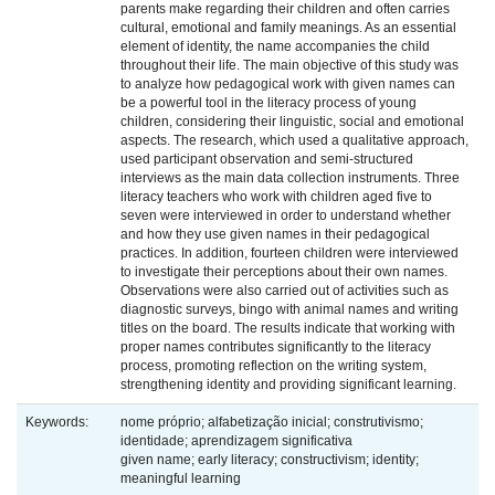
parents make regarding their children and often carries
cultural, emotional and family meanings. As an essential
element of identity, the name accompanies the child
throughout their life. The main objective of this study was
to analyze how pedagogical work with given names can
be a powerful tool in the literacy process of young
children, considering their linguistic, social and emotional
aspects. The research, which used a qualitative approach,
used participant observation and semi-structured
interviews as the main data collection instruments. Three
literacy teachers who work with children aged five to
seven were interviewed in order to understand whether
and how they use given names in their pedagogical
practices. In addition, fourteen children were interviewed
to investigate their perceptions about their own names.
Observations were also carried out of activities such as
diagnostic surveys, bingo with animal names and writing
titles on the board. The results indicate that working with
proper names contributes significantly to the literacy
process, promoting reflection on the writing system,
strengthening identity and providing significant learning.
Keywords:
nome próprio; alfabetização inicial; construtivismo;
identidade; aprendizagem significativa
given name; early literacy; constructivism; identity;
meaningful learning