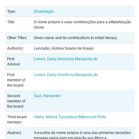
Type:
Dissertação
Title:
O nome próprio e suas contribuições para a alfabetização
inicial
Other Titles:
Given name and its contribuitions to initial literacy
Author(s):
Leocadio, Andrea Soares de Araujo
First
Lemos, Daisy Inocencia Margarida de
Advisor:
First
Lemos, Daisy Inocência Margarida de
member of
the board:
Second
Saul, Alexandre
member of
the board:
Third board
Vieira, Marina Tucunduva Bittencourt Porto
member:
Abstract:
A escolha do nome próprio é uma das primeiras decisões
tomadas pelos pais em relação aos filhos e,