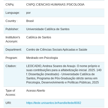
CNPq:
CNPQ::CIENCIAS HUMANAS::PSICOLOGIA
Language:
por
Country :
Brasil
Publisher:
Universidade Católica de Santos
Institution's
Católica de Santos
Acronym:
Department:
Centro de Ciências Sociais Aplicadas e Saúde
Program:
Mestrado em Psicologia
Citation:
LEOCADIO, Andrea Soares de Araujo. O nome próprio e
suas contribuições para a alfabetização inicial. 2025. 140
f. Dissertação (mestrado) - Universidade Católica de
Santos, Programa de Pós-Graduação stricto sensu em
Psicologia, Desenvolvimento e Políticas Públicas, 2025
Type of
Acesso Aberto
Access:
URI:
https://tede.unisantos.br/handle/tede/8082