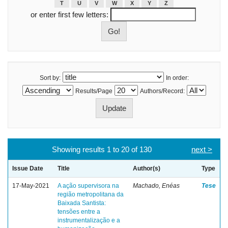
T
U
V
W
X
Y
Z
or enter first few letters:
Sort by:
In order:
Results/Page
Authors/Record:
Showing results 1 to 20 of 130
next >
Issue Date
Title
Author(s)
Type
17-May-2021
A ação supervisora na
Machado, Enéas
Tese
região metropolitana da
Baixada Santista:
tensões entre a
instrumentalização e a