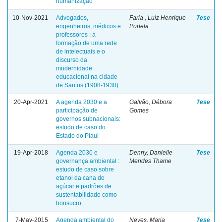
humanização
10-Nov-2021
Advogados,
Faria , Luiz Henrique
Tese
engenheiros, médicos e
Portela
professores : a
formação de uma rede
de intelectuais e o
discurso da
modernidade
educacional na cidade
de Santos (1908-1930)
20-Apr-2021
A agenda 2030 e a
Galvão, Débora
Tese
participação de
Gomes
governos subnacionais:
estudo de caso do
Estado do Piauí
19-Apr-2018
Agenda 2030 e
Denny, Danielle
Tese
governança ambiental :
Mendes Thame
estudo de caso sobre
etanol da cana de
açúcar e padrões de
sustentabilidade como
bonsucro.
7-May-2015
Agenda ambiental do
Neves, Maria
Tese