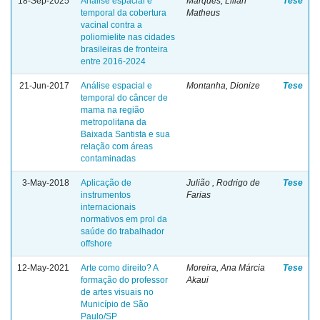
18-Sep-2025
Análise espacial e
Marques, Lilian
Tese
temporal da cobertura
Matheus
vacinal contra a
poliomielite nas cidades
brasileiras de fronteira
entre 2016-2024
21-Jun-2017
Análise espacial e
Montanha, Dionize
Tese
temporal do câncer de
mama na região
metropolitana da
Baixada Santista e sua
relação com áreas
contaminadas
3-May-2018
Aplicação de
Julião , Rodrigo de
Tese
instrumentos
Farias
internacionais
normativos em prol da
saúde do trabalhador
offshore
12-May-2021
Arte como direito? A
Moreira, Ana Márcia
Tese
formação do professor
Akaui
de artes visuais no
Município de São
Paulo/SP