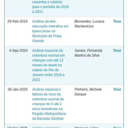
caxumba e rubéola
para o período de 2016
a 2021
29-Feb-2016
Análise da tele-
Bernardes, Luzana
Tese
educação interativa em
Mackevicius
tuberculose no
Município de Praia
Grande
4-Sep-2024
Análise espacial da
Santos, Fernanda
Tese
cobertura vacinal em
Martins da Silva
crianças com até 12
meses de idade no
estado do Rio de
Janeiro entre 2016 a
2021
30-Jan-2025
Análise espacial e
Pinheiro, Michele
Tese
fatores de risco da
Darque
cobertura vacinal de
crianças de 0 até 2
anos moradoras na
Região Metropolitana
da Baixada Santista