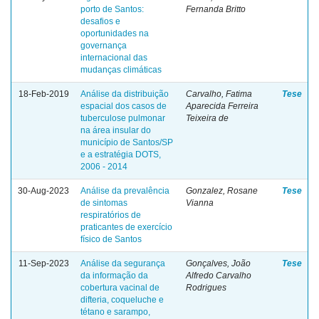
porto de Santos:
Fernanda Britto
desafios e
oportunidades na
governança
internacional das
mudanças climáticas
18-Feb-2019
Análise da distribuição
Carvalho, Fatima
Tese
espacial dos casos de
Aparecida Ferreira
tuberculose pulmonar
Teixeira de
na área insular do
município de Santos/SP
e a estratégia DOTS,
2006 - 2014
30-Aug-2023
Análise da prevalência
Gonzalez, Rosane
Tese
de sintomas
Vianna
respiratórios de
praticantes de exercício
físico de Santos
11-Sep-2023
Análise da segurança
Gonçalves, João
Tese
da informação da
Alfredo Carvalho
cobertura vacinal de
Rodrigues
difteria, coqueluche e
tétano e sarampo,