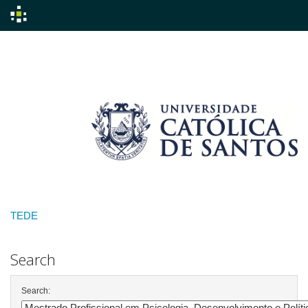
Skip
navigation
TEDE
Search
Search: