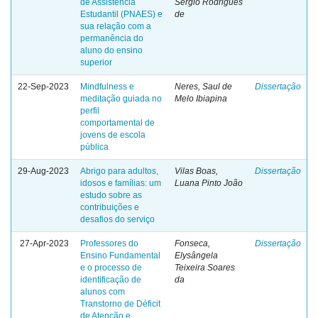
de Assistência
Sérgio Rodrigues
Estudantil (PNAES) e
de
sua relação com a
permanência do
aluno do ensino
superior
22-Sep-2023
Mindfulness e
Neres, Saul de
Dissertação
meditação guiada no
Melo Ibiapina
perfil
comportamental de
jovens de escola
pública
29-Aug-2023
Abrigo para adultos,
Vilas Boas,
Dissertação
idosos e famílias: um
Luana Pinto João
estudo sobre as
contribuições e
desafios do serviço
27-Apr-2023
Professores do
Fonseca,
Dissertação
Ensino Fundamental
Elysângela
e o processo de
Teixeira Soares
identificação de
da
alunos com
Transtorno de Déficit
de Atenção e