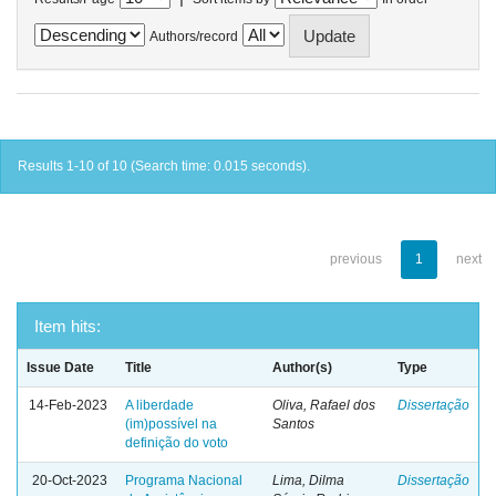
Authors/record
Results 1-10 of 10 (Search time: 0.015 seconds).
previous
1
next
Item hits:
Issue Date
Title
Author(s)
Type
14-Feb-2023
A liberdade
Oliva, Rafael dos
Dissertação
(im)possível na
Santos
definição do voto
20-Oct-2023
Programa Nacional
Lima, Dilma
Dissertação